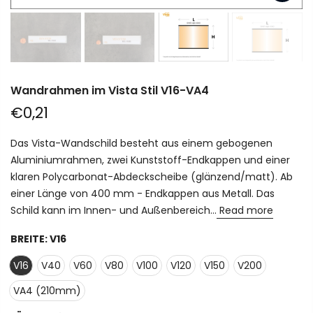
Wandrahmen im Vista Stil V16-VA4
€0,21
Das Vista-Wandschild besteht aus einem gebogenen
Aluminiumrahmen, zwei Kunststoff-Endkappen und einer
klaren Polycarbonat-Abdeckscheibe (glänzend/matt). Ab
einer Länge von 400 mm - Endkappen aus Metall. Das
Schild kann im Innen- und Außenbereich...
Read more
BREITE:
V16
V16
V40
V60
V80
V100
V120
V150
V200
VA4 (210mm)