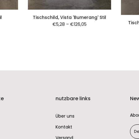
Tischschild, Vista 'Bumerang' Stil
l
Tisch
€5,28
–
€126,05
te
nutzbare links
New
Abo
Über uns
Kontakt
Versand