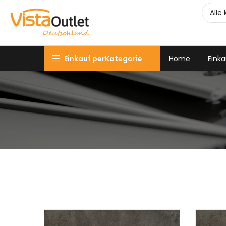
Einkauf perKategorie
Home
Einka