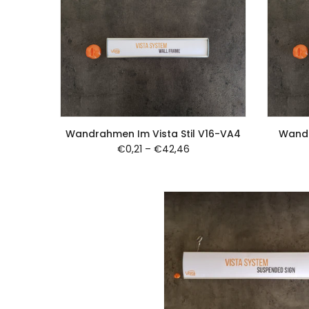
Wandrahmen Im Vista Stil V16-VA4
Wandr
€0,21
–
€42,46