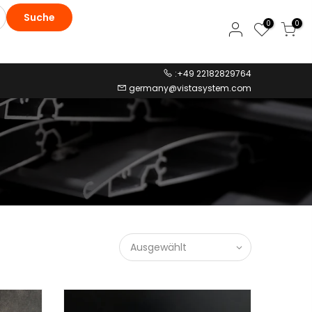
Suche
0
0
:+49 22182829764
germany@vistasystem.com
Ausgewählt